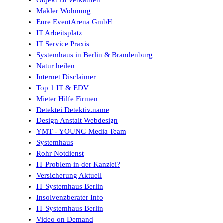
Makler Wohnung
Eure EventArena GmbH
IT Arbeitsplatz
IT Service Praxis
Systemhaus in Berlin & Brandenburg
Natur heilen
Internet Disclaimer
Top 1 IT & EDV
Mieter Hilfe Firmen
Detektei Detektiv.name
Design Anstalt Webdesign
YMT - YOUNG Media Team
Systemhaus
Rohr Notdienst
IT Problem in der Kanzlei?
Versicherung Aktuell
IT Systemhaus Berlin
Insolvenzberater Info
IT Systemhaus Berlin
Video on Demand