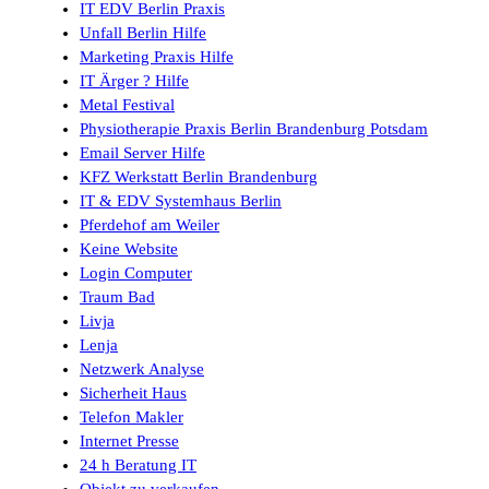
IT EDV Berlin Praxis
Unfall Berlin Hilfe
Marketing Praxis Hilfe
IT Ärger ? Hilfe
Metal Festival
Physiotherapie Praxis Berlin Brandenburg Potsdam
Email Server Hilfe
KFZ Werkstatt Berlin Brandenburg
IT & EDV Systemhaus Berlin
Pferdehof am Weiler
Keine Website
Login Computer
Traum Bad
Livja
Lenja
Netzwerk Analyse
Sicherheit Haus
Telefon Makler
Internet Presse
24 h Beratung IT
Objekt zu verkaufen