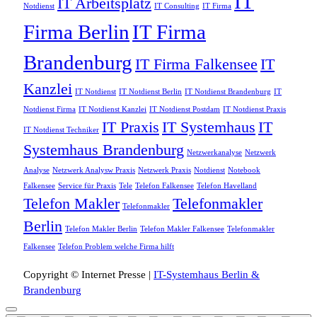
IT
IT Arbeitsplatz
Notdienst
IT Consulting
IT Firma
Firma Berlin
IT Firma
Brandenburg
IT Firma Falkensee
IT
Kanzlei
IT Notdienst
IT Notdienst Berlin
IT Notdienst Brandenburg
IT
Notdienst Firma
IT Notdienst Kanzlei
IT Notdienst Postdam
IT Notdienst Praxis
IT Praxis
IT Systemhaus
IT
IT Notdienst Techniker
Systemhaus Brandenburg
Netzwerkanalyse
Netzwerk
Analyse
Netzwerk Analysw Praxis
Netzwerk Praxis
Notdienst
Notebook
Falkensee
Service für Praxis
Tele
Telefon Falkensee
Telefon Havelland
Telefon Makler
Telefonmakler
Telefonmakler
Berlin
Telefon Makler Berlin
Telefon Makler Falkensee
Telefonmakler
Falkensee
Telefon Problem welche Firma hilft
Copyright © Internet Presse |
IT-Systemhaus Berlin &
Brandenburg