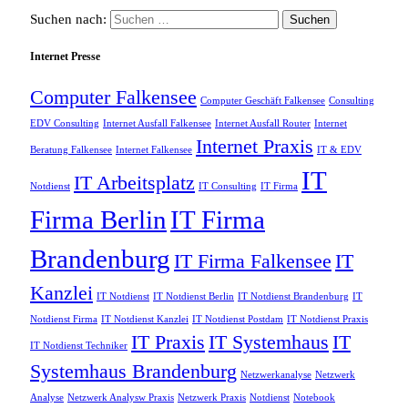
Suchen nach:
Internet Presse
Computer Falkensee
Computer Geschäft Falkensee
Consulting
EDV Consulting
Internet Ausfall Falkensee
Internet Ausfall Router
Internet
Internet Praxis
Beratung Falkensee
Internet Falkensee
IT & EDV
IT
IT Arbeitsplatz
Notdienst
IT Consulting
IT Firma
Firma Berlin
IT Firma
Brandenburg
IT Firma Falkensee
IT
Kanzlei
IT Notdienst
IT Notdienst Berlin
IT Notdienst Brandenburg
IT
Notdienst Firma
IT Notdienst Kanzlei
IT Notdienst Postdam
IT Notdienst Praxis
IT Praxis
IT Systemhaus
IT
IT Notdienst Techniker
Systemhaus Brandenburg
Netzwerkanalyse
Netzwerk
Analyse
Netzwerk Analysw Praxis
Netzwerk Praxis
Notdienst
Notebook