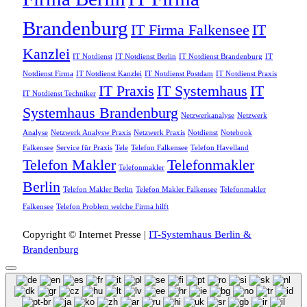
Brandenburg
IT Firma Falkensee
IT
Kanzlei
IT Notdienst
IT Notdienst Berlin
IT Notdienst Brandenburg
IT
Notdienst Firma
IT Notdienst Kanzlei
IT Notdienst Postdam
IT Notdienst Praxis
IT Praxis
IT Systemhaus
IT
IT Notdienst Techniker
Systemhaus Brandenburg
Netzwerkanalyse
Netzwerk
Analyse
Netzwerk Analysw Praxis
Netzwerk Praxis
Notdienst
Notebook
Falkensee
Service für Praxis
Tele
Telefon Falkensee
Telefon Havelland
Telefon Makler
Telefonmakler
Telefonmakler
Berlin
Telefon Makler Berlin
Telefon Makler Falkensee
Telefonmakler
Falkensee
Telefon Problem welche Firma hilft
Copyright © Internet Presse |
IT-Systemhaus Berlin &
Brandenburg