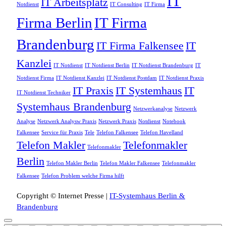
IT
IT Arbeitsplatz
Notdienst
IT Consulting
IT Firma
Firma Berlin
IT Firma
Brandenburg
IT Firma Falkensee
IT
Kanzlei
IT Notdienst
IT Notdienst Berlin
IT Notdienst Brandenburg
IT
Notdienst Firma
IT Notdienst Kanzlei
IT Notdienst Postdam
IT Notdienst Praxis
IT Praxis
IT Systemhaus
IT
IT Notdienst Techniker
Systemhaus Brandenburg
Netzwerkanalyse
Netzwerk
Analyse
Netzwerk Analysw Praxis
Netzwerk Praxis
Notdienst
Notebook
Falkensee
Service für Praxis
Tele
Telefon Falkensee
Telefon Havelland
Telefon Makler
Telefonmakler
Telefonmakler
Berlin
Telefon Makler Berlin
Telefon Makler Falkensee
Telefonmakler
Falkensee
Telefon Problem welche Firma hilft
Copyright © Internet Presse |
IT-Systemhaus Berlin &
Brandenburg