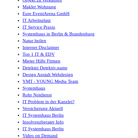
Makler Wohnung
Eure EventArena GmbH
IT Arbeitsplatz
IT Service Praxis
Systemhaus in Berlin & Brandenburg
Natur heilen
Internet Disclaimer
Top 1 IT & EDV
Mieter Hilfe Firmen
Detektei Detektiv.name
Design Anstalt Webdesign
YMT - YOUNG Media Team
Systemhaus
Rohr Notdienst
IT Problem in der Kanzlei?
Versicherung Aktuell
IT Systemhaus Berlin
Insolvenzberater Info
IT Systemhaus Berlin
Video on Demand