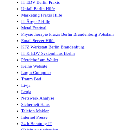
IT EDV Berlin Praxis
Unfall Berlin Hilfe
Marketing Praxis Hilfe
IT Ärger ? Hilfe
Metal Festival
Physiotherapie Praxis Berlin Brandenburg Potsdam
Email Server Hilfe
KFZ Werkstatt Berlin Brandenburg
IT & EDV Systemhaus Berlin
Pferdehof am Weiler
Keine Website
Login Computer
Traum Bad
Livja
Lenja
Netzwerk Analyse
Sicherheit Haus
Telefon Makler
Internet Presse
24 h Beratung IT
Objekt zu verkaufen